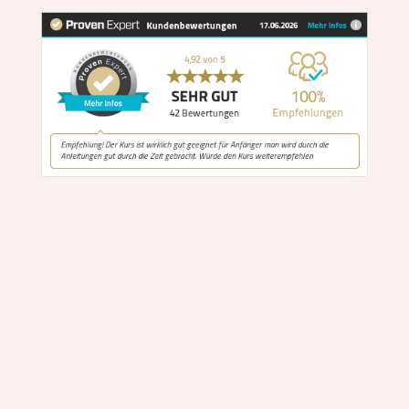
Previous
Show
Next
Episode
Episodes
Episode
Show
List
Podcast
Information
Kundenbewertungen und Erfahrungen zu
Britta Teutsch Yoga